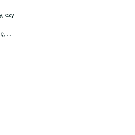
y, czy
dę, …