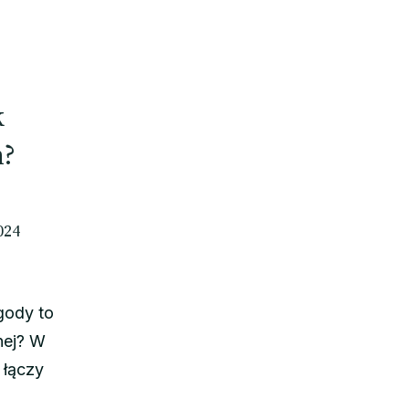
k
m?
024
gody to
nej? W
łączy