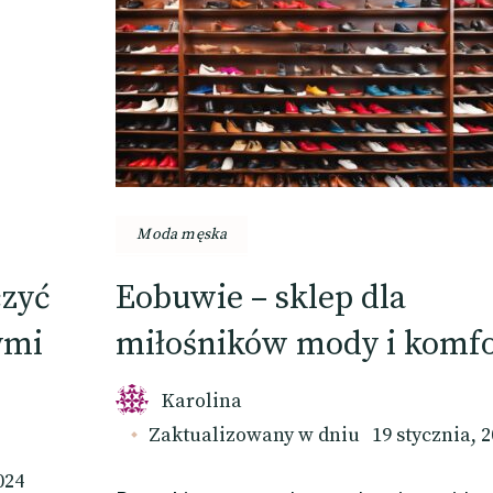
Moda męska
czyć
Eobuwie – sklep dla
ymi
miłośników mody i komf
Karolina
Zaktualizowany w dniu
19 stycznia, 
024